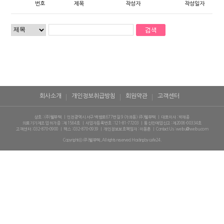
번호
제목
작성자
작성일자
회사소개
개인정보취급방침
회원약관
고객센터
상호 : (주)웰뷰텍
|
인천광역시 서구 백범로677번길 9 (가좌동) (주)웰뷰텍
|
대표이사 : 박재종
의료기기제조업 허가증 : 제 1564호
|
사업자등록번호 : 121-81-77203
|
통신판매업신고 : 제2006-00334호
고객센터 : 032-870-0900
|
팩스 : 032-870-0939
|
개인정보보호책임자 : 이동훈
|
Contact Us :
welbu@welbu.com
Copyrightⓒ (주)웰뷰텍, All rights reserved. Hosting by cafe24.